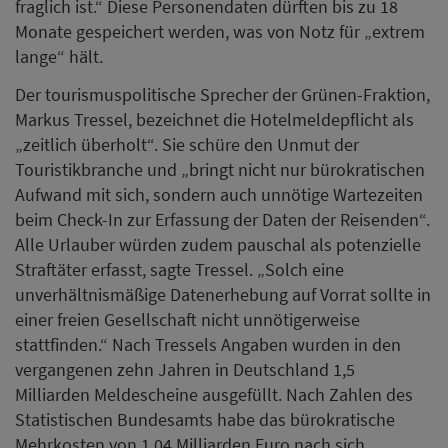
fraglich ist.“ Diese Personendaten dürften bis zu 18
Monate gespeichert werden, was von Notz für „extrem
lange“ hält.
Der tourismuspolitische Sprecher der Grünen-Fraktion,
Markus Tressel, bezeichnet die Hotelmeldepflicht als
„zeitlich überholt“. Sie schüre den Unmut der
Touristikbranche und „bringt nicht nur bürokratischen
Aufwand mit sich, sondern auch unnötige Wartezeiten
beim Check-In zur Erfassung der Daten der Reisenden“.
Alle Urlauber würden zudem pauschal als potenzielle
Straftäter erfasst, sagte Tressel. „Solch eine
unverhältnismäßige Datenerhebung auf Vorrat sollte in
einer freien Gesellschaft nicht unnötigerweise
stattfinden.“ Nach Tressels Angaben wurden in den
vergangenen zehn Jahren in Deutschland 1,5
Milliarden Meldescheine ausgefüllt. Nach Zahlen des
Statistischen Bundesamts habe das bürokratische
Mehrkosten von 1,04 Milliarden Euro nach sich