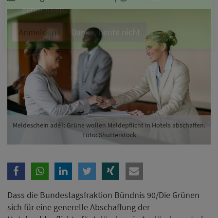
Branche
Ich möchte folgende Newsletter erhalten
Tageskarte-Newsletter (gegen 8.30 Uhr)
Ich habe die
Datenschutzerklärung
zur Kenntnis
genommen.
Anmelden
Danke, heute nicht
Meldeschein adé?: Grüne wollen Meldepflicht in Hotels abschaffen.
Foto: Shutterstock
Dass die Bundestagsfraktion Bündnis 90/Die Grünen
sich für eine generelle Abschaffung der