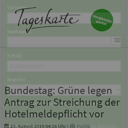
×
Keine Nachricht mehr
verpassen!
Jetzt zum Tageskarte-Newsletter
Togg
anmelden.
navi
Vorname
Nachname
Bundestag: Grüne legen
Antrag zur Streichung der
E-Mail
*
Hotelmeldepflicht vor
23. August 2019 04:16 Uhr
|
Politik