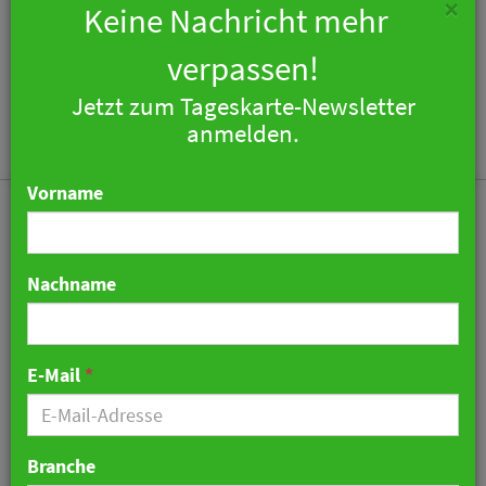
×
Keine Nachricht mehr
verpassen!
Jetzt zum Tageskarte-Newsletter
Togg
anmelden.
navi
Vorname
Nachname
„Konkrete und
verlässliche Politik“: Was
E-Mail
*
Branchenverbände von
der Bundesregierung