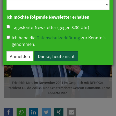
Branche
erwarten
08. Mai 2025 06:46 Uhr
|
Politik
Ich möchte folgende Newsletter erhalten
Tageskarte-Newsletter (gegen 8.30 Uhr)
Ich habe die
Datenschutzerklärung
zur Kenntnis
genommen.
Anmelden
Danke, heute nicht
Friedrich Merz im November 2024 im Gespräch mit DEHOGA-
Präsident Guido Zöllick und Schatzmeister Gereon Haumann. Foto:
Annette Riedl