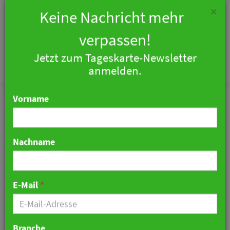
×
Keine Nachricht mehr
verpassen!
Jetzt zum Tageskarte-Newsletter
Togg
anmelden.
navi
Vorname
Nachname
10 Jahre RateBoard -
Benchmarking-Feature
E-Mail
*
setzt neue Maßstäbe im
Ferientourismus