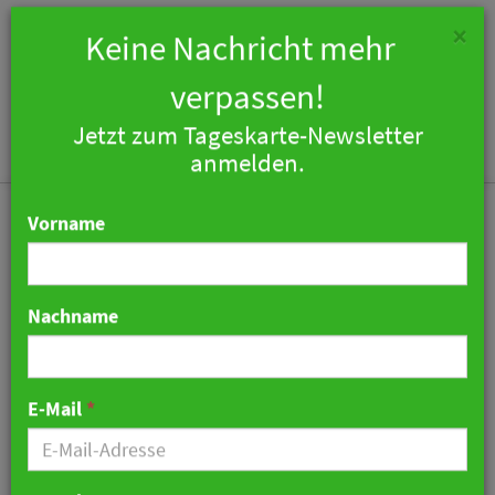
×
Keine Nachricht mehr
verpassen!
Jetzt zum Tageskarte-Newsletter
Togg
anmelden.
navi
Vorname
Nachname
Berlin: Geflüchtete
versorgen Obdachlose
E-Mail
*
täglich mit warmen
Mahlzeiten