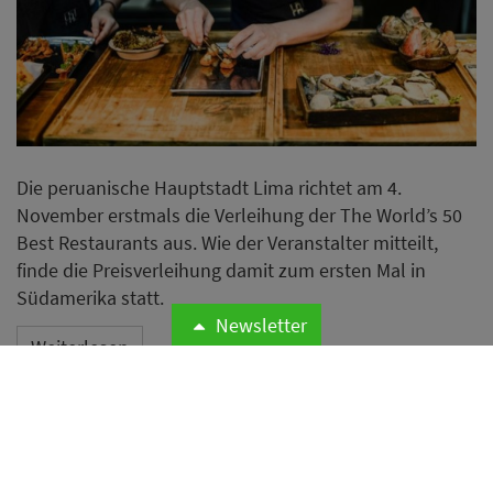
Die peruanische Hauptstadt Lima richtet am 4.
November erstmals die Verleihung der The World’s 50
Best Restaurants aus. Wie der Veranstalter mitteilt,
finde die Preisverleihung damit zum ersten Mal in
Südamerika statt.
Newsletter
Weiterlesen
Investorensuche für TamTam-
Gastro in Hamburg hat