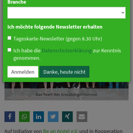
Branche
01. April 2020 11:46 Uhr
|
Gastronomie
Ich möchte folgende Newsletter erhalten
Tageskarte-Newsletter (gegen 8.30 Uhr)
Ich habe die
Datenschutzerklärung
zur Kenntnis
genommen.
Anmelden
Danke, heute nicht
Das Team des Kreuzberger Himmel
Auf Initiative von
Be an Angel e.V.
und in Kooperation