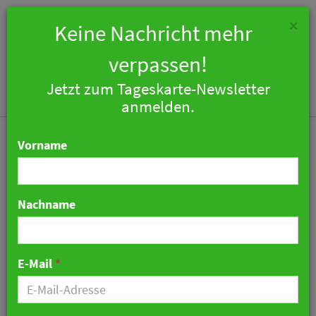
×
Keine Nachricht mehr
verpassen!
Jetzt zum Tageskarte-Newsletter
Togg
anmelden.
navi
Vorname
Nachname
Kostenfrei und ohne
Werbung: Online-
E-Mail
*
Trainings für Köche mit
der UFS-Academy