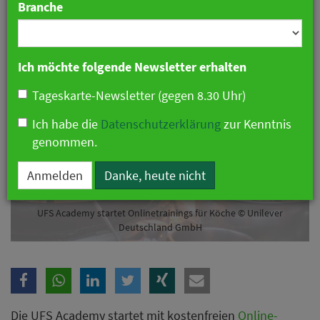
Branche
07. Oktober 2019 11:49 Uhr
|
Gastronomie
Ich möchte folgende Newsletter erhalten
Tageskarte-Newsletter (gegen 8.30 Uhr)
Ich habe die
Datenschutzerklärung
zur Kenntnis
genommen.
Anmelden
Danke, heute nicht
UFS Academy startet Onlinetrainings für Köche © Unilever
Deutschland GmbH
Die UFS Academy startet mit kostenfreien
Online-