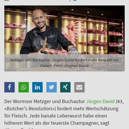
Branche
Ich möchte folgende Newsletter erhalten
Tageskarte-Newsletter (gegen 8.30 Uhr)
Ich habe die
Datenschutzerklärung
zur Kenntnis
genommen.
Metzger und Buchautor Jürgen David fordert mehr Respekt vor
Fleisch. Foto: Jürgnen David
Anmelden
Danke, heute nicht
Der Wormser Metzger und Buchautor
Jürgen David
(43,
«Butcher's Revolution») fordert mehr Wertschätzung
für Fleisch. Jede banale Leberwurst habe einen
höheren Wert als der teuerste Champagner, sagt