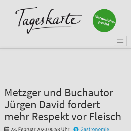
×
Keine Nachricht mehr
verpassen!
Jetzt zum Tageskarte-Newsletter
Togg
anmelden.
navi
Vorname
Nachname
Metzger und Buchautor
Jürgen David fordert
E-Mail
*
mehr Respekt vor Fleisch
23. Februar 2020 00:58 Uhr
|
Gastronomie