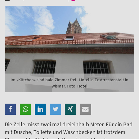
Branche
Ich möchte folgende Newsletter erhalten
Tageskarte-Newsletter (gegen 8.30 Uhr)
Ich habe die
Datenschutzerklärung
zur Kenntnis
genommen.
Anmelden
Danke, heute nicht
Im «Kittchen» sind bald Zimmer frei - Hotel in Ex-Arrestanstalt in
Wismar. Foto: Hotel
Die Zelle misst zwei mal dreieinhalb Meter. Für ein Bad
mit Dusche, Toilette und Waschbecken ist trotzdem