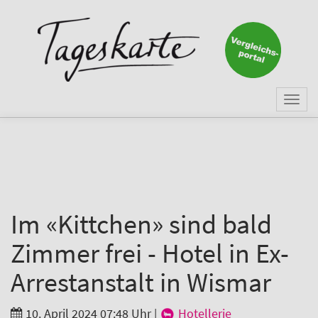
×
Keine Nachricht mehr
verpassen!
Jetzt zum Tageskarte-Newsletter
Togg
anmelden.
navi
Vorname
Nachname
Im «Kittchen» sind bald
Zimmer frei - Hotel in Ex-
E-Mail
*
Arrestanstalt in Wismar
10. April 2024 07:48 Uhr
|
Hotellerie