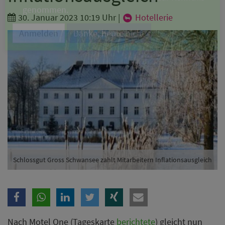
Branche
30. Januar 2023 10:19 Uhr
|
Hotellerie
Ich möchte folgende Newsletter erhalten
Tageskarte-Newsletter (gegen 8.30 Uhr)
Ich habe die
Datenschutzerklärung
zur Kenntnis
genommen.
Anmelden
Danke, heute nicht
Schlossgut Gross Schwansee zahlt Mitarbeitern Inflationsausgleich
Nach Motel One (Tageskarte
berichtete
) gleicht nun