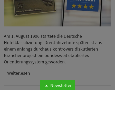
Am 1. August 1996 startete die Deutsche
Hotelklassifizierung. Drei Jahrzehnte später ist aus
einem anfangs durchaus kontrovers diskutierten
Branchenprojekt ein bundesweit etabliertes
Orientierungssystem geworden.
Weiterlesen
Newsletter
Odyssey Hotel Group
übernimmt Management von
vier Hotels mit rund 1.200