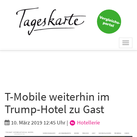
×
Keine Nachricht mehr
verpassen!
Jetzt zum Tageskarte-Newsletter
Togg
anmelden.
navi
Vorname
Nachname
T-Mobile weiterhin im
Trump-Hotel zu Gast
E-Mail
*
10. März 2019 12:45 Uhr
|
Hotellerie