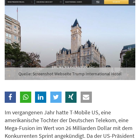
Branche
Ich möchte folgende Newsletter erhalten
Tageskarte-Newsletter (gegen 8.30 Uhr)
Ich habe die
Datenschutzerklärung
zur Kenntnis
genommen.
Quelle: Screenshot Webseite Trump International Hotel
Anmelden
Danke, heute nicht
Im vergangenen Jahr hatte T-Mobile US, eine
amerikanische Tochter der Deutschen Telekom, eine
Mega-Fusion im Wert von 26 Milliarden Dollar mit dem
Konkurrenten Sprint angekündigt. Da der US-Präsident