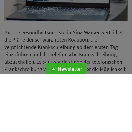
Bundesgesundheitsministerin Nina Warken verteidigt
die Pläne der schwarz-roten Koalition, die
verpflichtende Krankschreibung ab dem ersten Tag
einzuführen und die telefonische Krankschreibung
abzuschaffen. Es sei zwar das Ende der telefonischen
Newsletter
Krankschreibung vereinbart, nicht aber die Möglichkeit
eines Attests per Video.
Weiterlesen
Bamberg verschärft Regeln für
neue Ferienwohnungen in