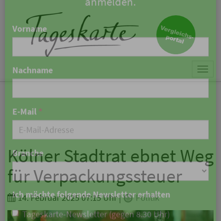
×
Keine Nachricht mehr
verpassen!
Jetzt zum Tageskarte-Newsletter
Togg
anmelden.
navi
Vorname
Nachname
Kölner Stadtrat ebnet Weg
für Verpackungssteuer
E-Mail
*
14. Februar 2025 07:15 Uhr
|
Politik