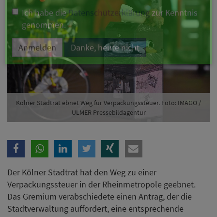
Branche
Ich möchte folgende Newsletter erhalten
Tageskarte-Newsletter (gegen 8.30 Uhr)
Ich habe die
Datenschutzerklärung
zur Kenntnis
genommen.
Kölner Stadtrat ebnet Weg für Verpackungssteuer. Foto: IMAGO /
ULMER Pressebildagentur
Anmelden
Danke, heute nicht
Der Kölner Stadtrat hat den Weg zu einer
Verpackungssteuer in der Rheinmetropole geebnet.
Das Gremium verabschiedete einen Antrag, der die
Stadtverwaltung auffordert, eine entsprechende